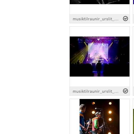
musiktilraunir_urslit_Melkorka_0661.jpg
musiktilraunir_urslit_Melkorka_0643.jpg