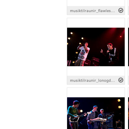
musiktilraunir_flawless_error_0030.jpg
musiktilraunir_lonogdon_0328.jpg