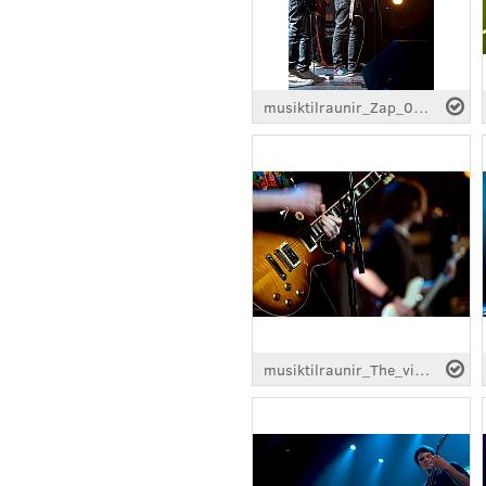
musiktilraunir_Zap_0150.jpg
musiktilraunir_The_vintage_0396.jpg