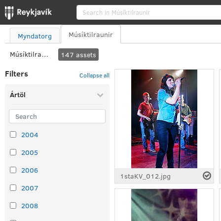
Se
Músíktilraunir
Myndatorg
Músíktilraunir
147
assets
Filters
Collapse all
Ártöl
2004
2005
2006
1staKV_012.jpg
2007
2008