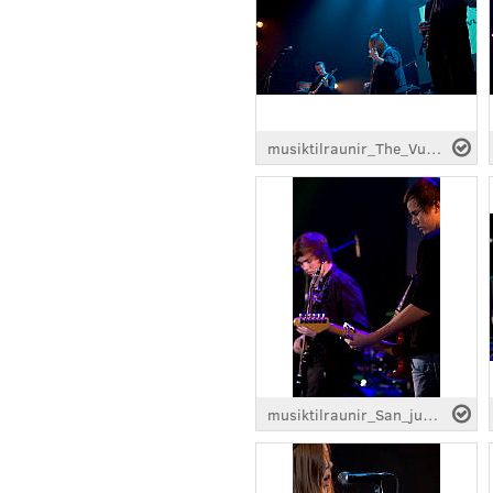
musiktilraunir_The_Vulgate_0208.jpg
musiktilraunir_San_juan_0272.jpg