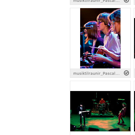
musiktilraunir_Pascal_pinon_0117.jpg
musiktilraunir_Pascal_pinon_0109.jpg