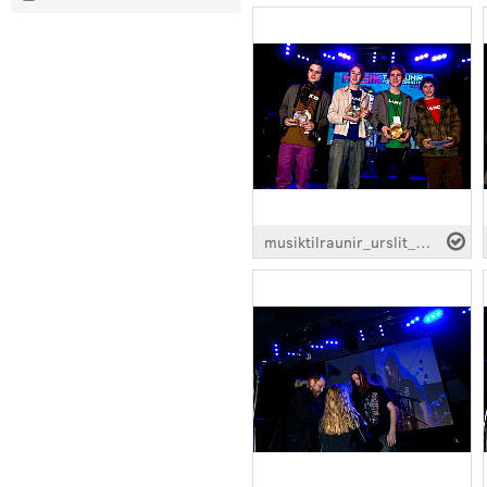
musiktilraunir_urslit_detail_0115.jpg