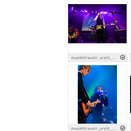
musiktilraunir_urslit_we-went-to-space_0718.jpg
musiktilraunir_urslit_artika_0236.jpg