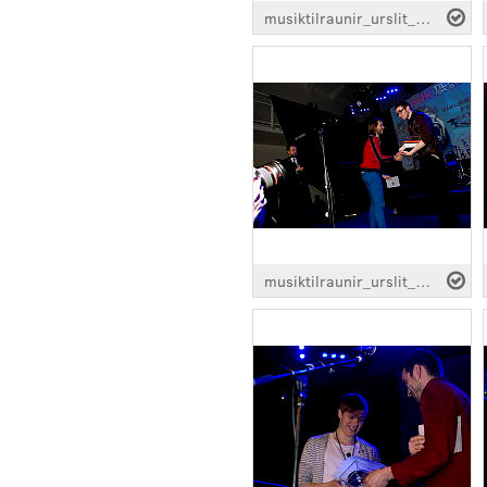
musiktilraunir_urslit_detail_0054.jpg
musiktilraunir_urslit_detail_0087.jpg