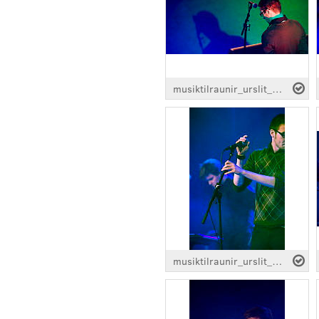
musiktilraunir_urslit_brodir-svartulfs_0029.jpg
musiktilraunir_urslit_brodir-svartulfs_0013.jpg