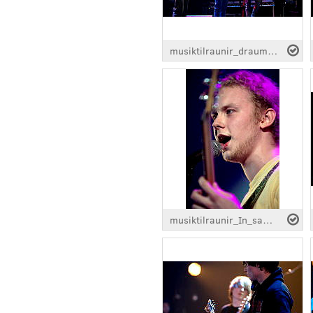
musiktilraunir_draumhvorf_0217.jpg
musiktilraunir_In_samsara_0530.jpg