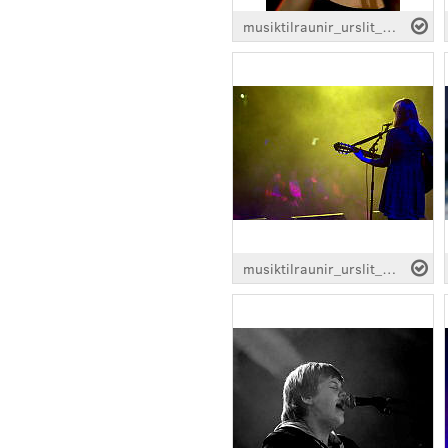
musiktilraunir_urslit_Spelgur_0606.jpg
musiktilraunir_urslit_Spelgur_0623.jpg